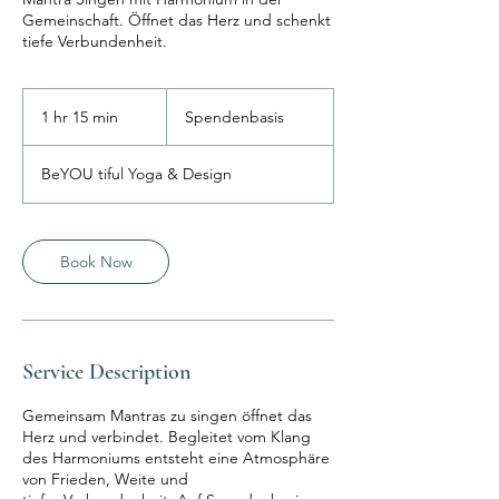
Gemeinschaft. Öffnet das Herz und schenkt
tiefe Verbundenheit.
Spendenbasis
1 hr 15 min
1
Spendenbasis
h
1
BeYOU tiful Yoga & Design
5
m
i
n
Book Now
Service Description
Gemeinsam Mantras zu singen öffnet das
Herz und verbindet. Begleitet vom Klang
des Harmoniums entsteht eine Atmosphäre
von Frieden, Weite und