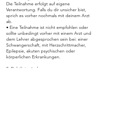
Die Teilnahme erfolgt auf eigene
Verantwortung. Falls du dir unsicher bist,
sprich es vorher nochmals mit deinem Arzt
ab.
• Eine Teilnahme ist nicht empfohlen oder
sollte unbedingt vorher mit einem Arzt und
dem Lehrer abgesprochen sein bei: einer
Schwangerschaft, mit Herzschrittmacher,
Epilepsie, akuten psychischen oder
körperlichen Erkrankungen.
8. Richtlinienänderungen:
• Der Anbieter behält sich das Recht vor,
die Allgemeinen Geschäftsbedingungen
jederzeit anzupassen. Die Teilnehmer
werden rechtzeitig über Änderungen
informiert.